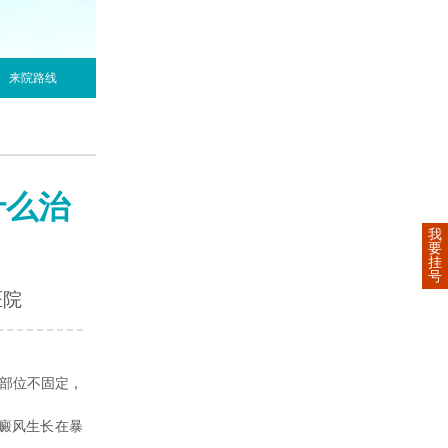
来院路线
什么治
我
要
挂
号
医院
病部位不固定，
癜风生长在暴