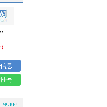
"
全）
话挂号
MORE+