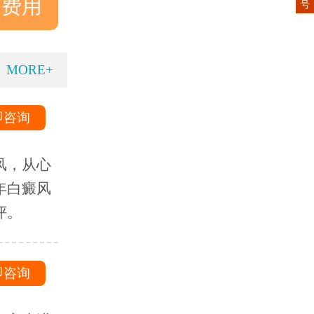
询费用
号
MORE+
即咨询
风，从心
年白癜风
评。
即咨询