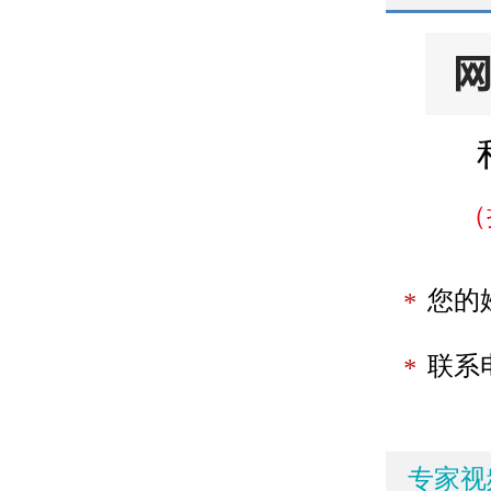
（
您的
*
联系
*
专家视