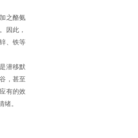
加之酪氨
。因此，
锌、铁等
是潜移默
谷，甚至
应有的效
情绪。