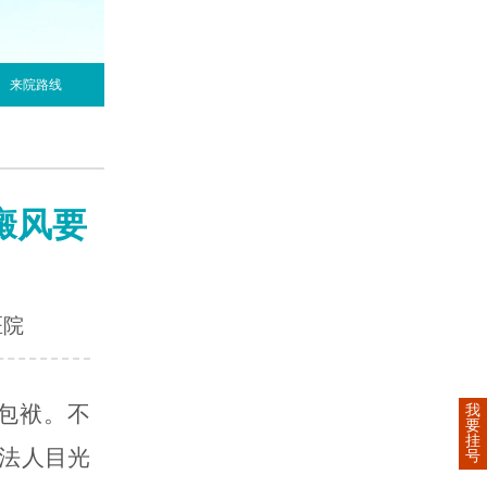
来院路线
癜风要
医院
包袱。不
我
要
挂
法人目光
号