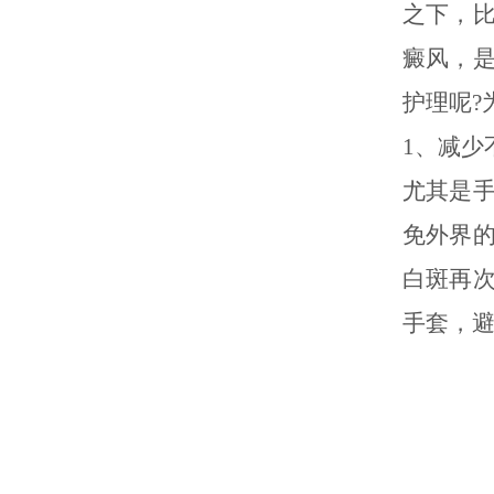
之下，
癜风，
护理呢?
1、减少
尤其是
免外界
白斑再
手套，