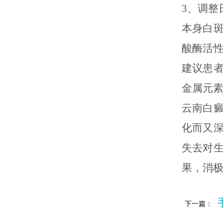
3、调整
本身白
酸酶活
建议患
金属元
云南白
化而又
失去对
果，消
下一篇：