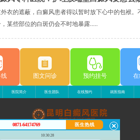
重外衣的遮蔽，白癜风患者得以暂时放下心中的包袱。
，某些部位的白斑仍会不时地暴露.....
路线
图文问诊
预约挂号
在
医院简介
医生团队
在线预约
就医指南
0871-64174769
医生热线
昆明白癜风医院
10:30:28
昆明市五华区护国路2号