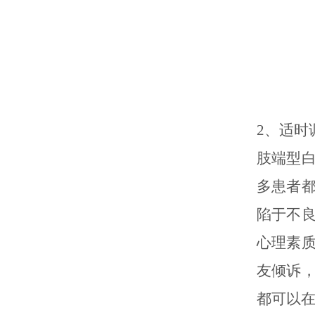
2、适时
肢端型
多患者
陷于不
心理素
友倾诉
都可以