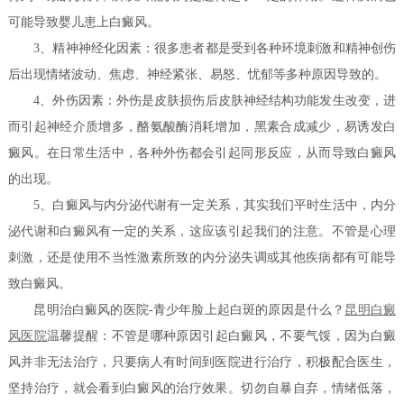
可能导致婴儿患上白癜风。
3、精神神经化因素：很多患者都是受到各种环境刺激和精神创伤
后出现情绪波动、焦虑、神经紧张、易怒、忧郁等多种原因导致的。
4、外伤因素：外伤是皮肤损伤后皮肤神经结构功能发生改变，进
而引起神经介质增多，酪氨酸酶消耗增加，黑素合成减少，易诱发白
癜风。在日常生活中，各种外伤都会引起同形反应，从而导致白癜风
的出现。
5、白癜风与内分泌代谢有一定关系，其实我们平时生活中，内分
泌代谢和白癜风有一定的关系，这应该引起我们的注意。不管是心理
刺激，还是使用不当性激素所致的内分泌失调或其他疾病都有可能导
致白癜风。
昆明治白癜风的医院-青少年脸上起白斑的原因是什么？
昆明白癜
风医院
温馨提醒：不管是哪种原因引起白癜风，不要气馁，因为白癜
风并非无法治疗，只要病人有时间到医院进行治疗，积极配合医生，
坚持治疗，就会看到白癜风的治疗效果。切勿自暴自弃，情绪低落，