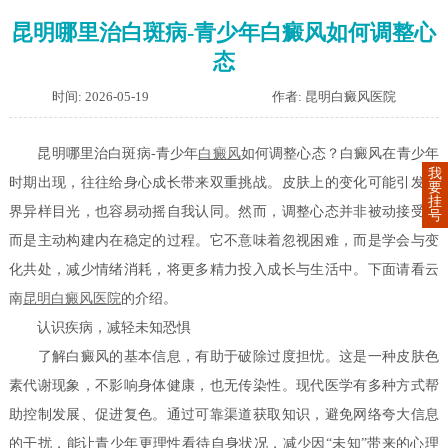
昆明哪里治白斑病-青少年白癜风如何调整心
态
时间: 2026-05-19
作者: 昆明白癜风医院
昆明哪里治白斑病-青少年
白癜风
如何调整心态？白癜风在青少年
我
时期出现，往往给身心成长带来双重挑战。皮肤上的变化可能引发外
要
挂
界异样目光，也容易动摇自我认同。然而，调整心态并非被动接受，
号
而是主动构建内在稳定的过程。它不意味着忽视困难，而是学会与变
化共处，减少情绪消耗，将更多精力投入成长与生活中。下面请看云
南
昆明白癜风医院
的介绍。
认识疾病，减轻未知恐惧
了解白癜风的基本信息，有助于破除过度担忧。这是一种皮肤色
素代谢现象，不影响身体健康，也无传染性。现代医学有多种方式帮
助控制发展、促进复色。通过可靠渠道获取知识，避免网络夸大信息
的干扰，能让青少年更理性看待自身状况，减少因“未知”带来的心理