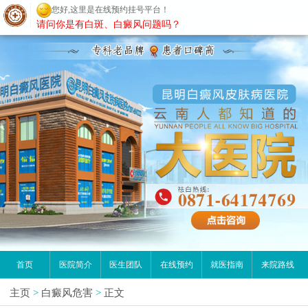
您好,这里是在线预约挂号平台！
昆明白癜风医院
请问你是有白斑、白癜风问题吗？
首页
医院简介
医生团队
在线预约
就医指南
来院路线
主页
>
白癜风危害
>
正文