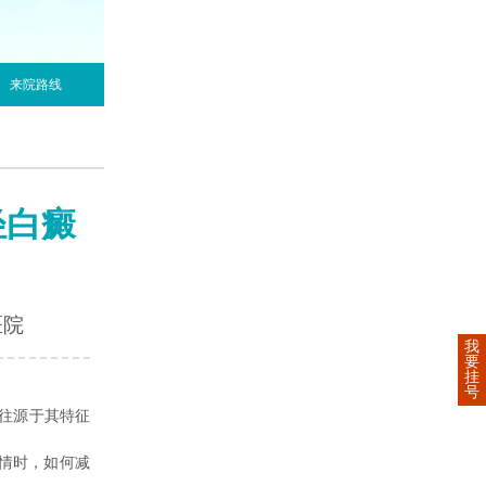
来院路线
轻白癜
医院
我
要
挂
号
往源于其特征
情时，如何减