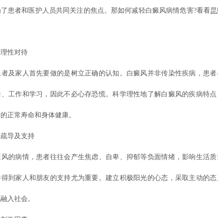
为了患者和医护人员共同关注的焦点。那如何减轻白癜风病情危害?看看
昆
理性对待
及家人首先要做的是树立正确的认知。白癜风并非传染性疾病，患者
活、工作和学习，因此不必心存恐慌。科学理性地了解白癜风的疾病特点
者的正常寿命和身体健康。
疏导及支持
的病情，患者往往会产生焦虑、自卑、抑郁等负面情绪，影响生活质
并得到家人和朋友的支持尤为重要。建立积极阳光的心态，采取主动的态
地融入社会。