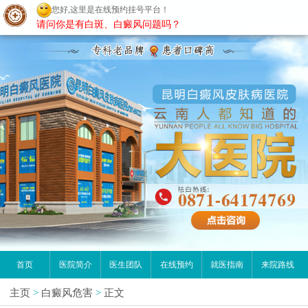
您好,这里是在线预约挂号平台！
昆明白癜风医院
请问你是有白斑、白癜风问题吗？
首页
医院简介
医生团队
在线预约
就医指南
来院路线
主页
>
白癜风危害
>
正文