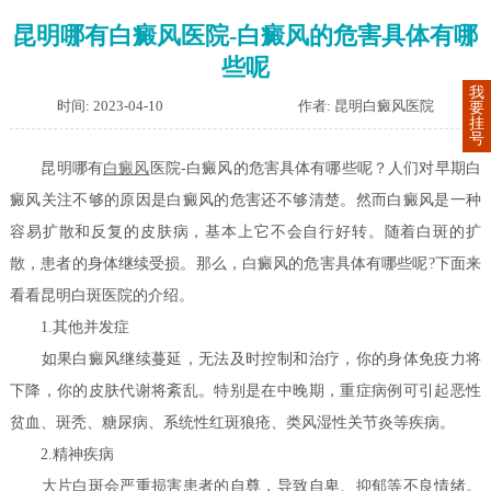
昆明哪有白癜风医院-白癜风的危害具体有哪
些呢
我
时间: 2023-04-10
作者: 昆明白癜风医院
要
挂
号
昆明哪有
白癜风
医院-白癜风的危害具体有哪些呢？人们对早期白
癜风关注不够的原因是白癜风的危害还不够清楚。然而白癜风是一种
容易扩散和反复的皮肤病，基本上它不会自行好转。随着白斑的扩
散，患者的身体继续受损。那么，白癜风的危害具体有哪些呢?下面来
看看昆明白斑医院的介绍。
1.其他并发症
如果白癜风继续蔓延，无法及时控制和治疗，你的身体免疫力将
下降，你的皮肤代谢将紊乱。特别是在中晚期，重症病例可引起恶性
贫血、斑秃、糖尿病、系统性红斑狼疮、类风湿性关节炎等疾病。
2.精神疾病
大片白斑会严重损害患者的自尊，导致自卑、抑郁等不良情绪。