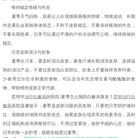
维持稳定情绪与作息
夏季天气闷热，容易让人出现烦躁困倦的情绪，情绪波动、长期
作息紊乱会影响身体状态，不利于皮肤稳定。尽量保持规律的作息，
不要长期熬夜，日常可以通过平缓的户外活动调节心情，维持情绪的
稳定。
注意皮肤清洁与饮食
夏季出汗多，要及时清洁皮肤，避免汗液长期浸渍皮肤，选择温
和的清洁产品，不要过度搓洗白斑部位。饮食上尽量保持营养均衡，
少食用过分生冷刺激的食物，可以适当补充含维生素与酪氨酸的食
物，帮助维持皮肤正常代谢。
昆明市
治疗白癜风
的医院-夏季怎么预防白癜风复发？
昆明治疗白
癜风
医院温馨提示：夏季是皮肤问题的高发期，只要把日常防护做到
位，就能很好地维持皮肤状态。如果皮肤出现异常的色素变化，及时
到正规机构咨询调整就可以，不用过度紧张，保持平稳的心态，做好
日常的每一步护理，就能安稳度过夏季。