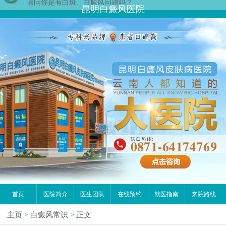
您好,这里是在线预约挂号平台！
昆明白癜风医院
请问你是有白斑、白癜风问题吗？
首页
医院简介
医生团队
在线预约
就医指南
来院路线
主页
>
白癜风常识
>
正文