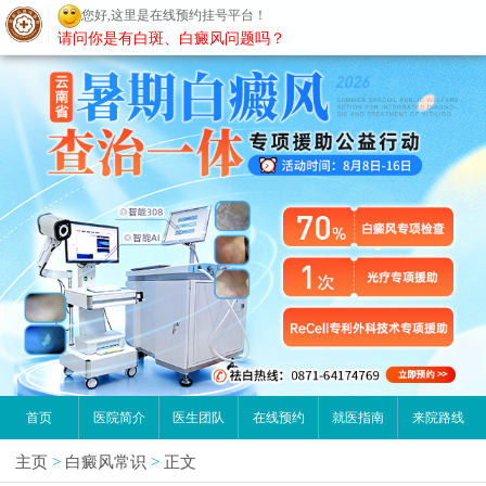
您好,这里是在线预约挂号平台！
昆明白癜风医院
请问你是有白斑、白癜风问题吗？
首页
医院简介
医生团队
在线预约
就医指南
来院路线
主页
>
白癜风常识
>
正文