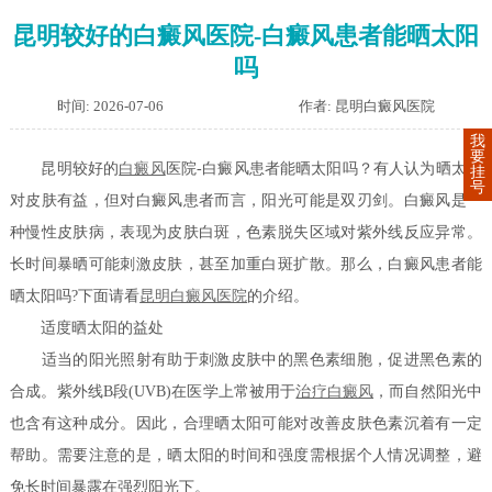
昆明较好的白癜风医院-白癜风患者能晒太阳
吗
时间: 2026-07-06
作者: 昆明白癜风医院
我
要
昆明较好的
白癜风
医院-白癜风患者能晒太阳吗？有人认为晒太阳
挂
号
对皮肤有益，但对白癜风患者而言，阳光可能是双刃剑。白癜风是一
种慢性皮肤病，表现为皮肤白斑，色素脱失区域对紫外线反应异常。
长时间暴晒可能刺激皮肤，甚至加重白斑扩散。那么，白癜风患者能
晒太阳吗?下面请看
昆明白癜风医院
的介绍。
适度晒太阳的益处
适当的阳光照射有助于刺激皮肤中的黑色素细胞，促进黑色素的
合成。紫外线B段(UVB)在医学上常被用于
治疗白癜风
，而自然阳光中
也含有这种成分。因此，合理晒太阳可能对改善皮肤色素沉着有一定
帮助。需要注意的是，晒太阳的时间和强度需根据个人情况调整，避
免长时间暴露在强烈阳光下。