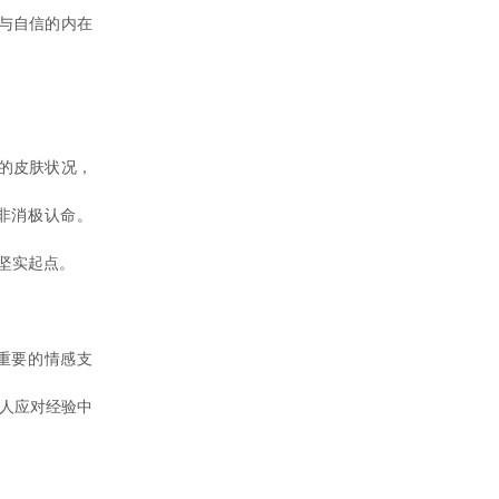
与自信的内在
的皮肤状况，
非消极认命。
的坚实起点。
重要的情感支
他人应对经验中