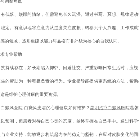
与调整焦点
低落、烦躁的情绪，但需避免长久沉浸。通过书写、冥想、规律运动
绪稳定。有意识地将注意力从过度关注皮损，转移到个人兴趣、工作成就
值感的领域，逐步重建以能力与品格而非外貌为核心的自我认同。
求专业帮助
持续存在，如长期陷入抑郁、回避社交、严重影响日常生活时，应视
医生的帮助为一种积极负责的行为。专业指导能提供更系统的方法，帮助
，这是维护心理健康的重要资源。
癜风医院-白癜风患者的心理健康如何维护？
昆明
治疗白癜风
医院温馨
难以预测，但患者对待自己心灵的态度，始终掌握在自己手中。通过科学
理与专业支持，能够逐步构筑起内在的稳定与坚韧，在应对皮肤变化的同