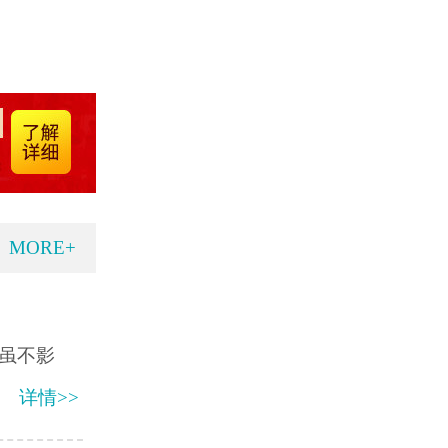
MORE+
虽不影
详情>>