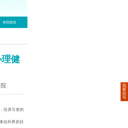
来院路线
心理健
医院
我
要
挂
号
，但其引发的
来自外界的目