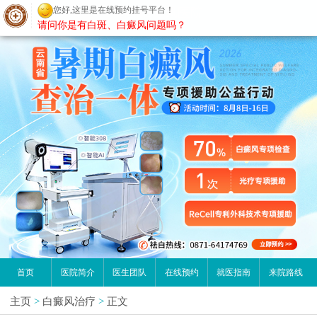
您好,这里是在线预约挂号平台！
昆明白癜风医院
请问你是有白斑、白癜风问题吗？
首页
医院简介
医生团队
在线预约
就医指南
来院路线
主页
>
白癜风治疗
>
正文