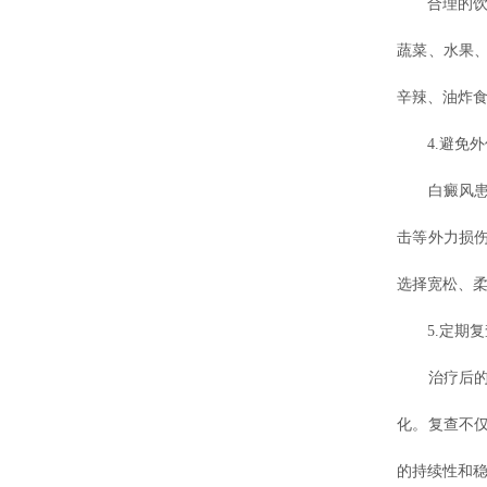
合理的饮食
蔬菜、水果
辛辣、油炸
4.避免外
白癜风患者
击等外力损
选择宽松、
5.定期复
治疗后的护
化。复查不
的持续性和