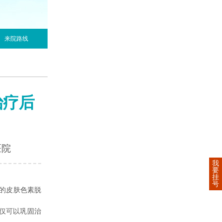
来院路线
治疗后
医院
我
要
挂
号
的皮肤色素脱
仅可以巩固治