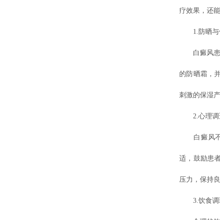
疗效果，还
1.防晒与
白癜风患者
的防晒霜，
刺激的保湿
2.心理调
白癜风不仅
适，鼓励患
压力，保持
3.饮食调