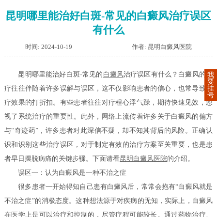
昆明哪里能治好白斑-常见的白癜风治疗误区
有什么
时间: 2024-10-19
作者: 昆明白癜风医院
昆明哪里能治好白斑-常见的
白癜风
治疗误区有什么？白癜风的治
我
要
挂
疗往往伴随着许多误解与误区，这不仅影响患者的信心，也常导致治
号
疗效果的打折扣。有些患者往往对疗程心浮气躁，期待快速见效，忽
视了系统治疗的重要性。此外，网络上流传着许多关于白癜风的偏方
与“奇迹药”，许多患者对此深信不疑，却不知其背后的风险。正确认
识和识别这些治疗误区，对于制定有效的治疗方案至关重要，也是患
者早日摆脱病痛的关键步骤。下面请看
昆明白癜风医院
的介绍。
误区一：认为白癜风是一种不治之症
很多患者一开始得知自己患有白癜风后，常常会抱有“白癜风就是
不治之症”的消极态度。这种想法源于对疾病的无知，实际上，白癜风
在医学上是可以治疗和控制的，尽管疗程可能较长。通过药物治疗、