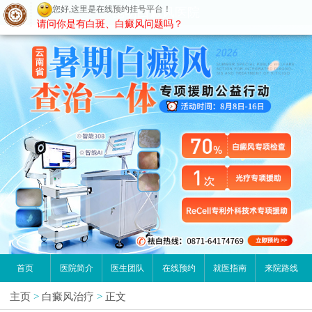
您好,这里是在线预约挂号平台！
昆明白癜风医院
请问你是有白斑、白癜风问题吗？
首页
医院简介
医生团队
在线预约
就医指南
来院路线
主页
>
白癜风治疗
>
正文