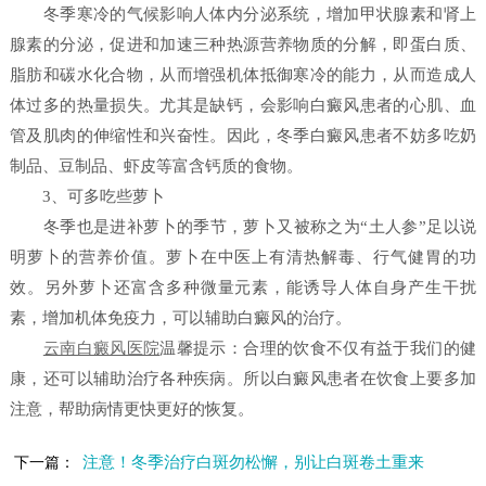
冬季寒冷的气候影响人体内分泌系统，增加甲状腺素和肾上
腺素的分泌，促进和加速三种热源营养物质的分解，即蛋白质、
脂肪和碳水化合物，从而增强机体抵御寒冷的能力，从而造成人
体过多的热量损失。尤其是缺钙，会影响白癜风患者的心肌、血
管及肌肉的伸缩性和兴奋性。因此，冬季白癜风患者不妨多吃奶
制品、豆制品、虾皮等富含钙质的食物。
3、可多吃些萝卜
冬季也是进补萝卜的季节，萝卜又被称之为“土人参”足以说
明萝卜的营养价值。萝卜在中医上有清热解毒、行气健胃的功
效。另外萝卜还富含多种微量元素，能诱导人体自身产生干扰
素，增加机体免疫力，可以辅助白癜风的治疗。
云南白癜风医院
温馨提示：合理的饮食不仅有益于我们的健
康，还可以辅助治疗各种疾病。所以白癜风患者在饮食上要多加
注意，帮助病情更快更好的恢复。
注意！冬季治疗白斑勿松懈，别让白斑卷土重来
下一篇：