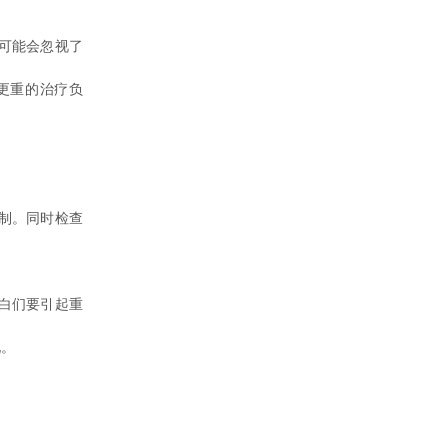
可能会忽视了
更重的治疗负
制。同时检查
白们要引起重
况。