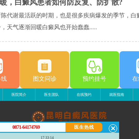
暖，白癜风患者如何防反复、防扩散?
新陈代谢最活跃的时期，也是很多疾病爆发的季节，白
，天气逐渐回暖白癜风也开始蠢蠢.....
路线
图文问诊
预约挂号
在
医院简介
医生团队
在线预约
就医指南
0871-64174769
医生热线
昆明白癜风医院
17:33:14
昆明市五华区护国路2号