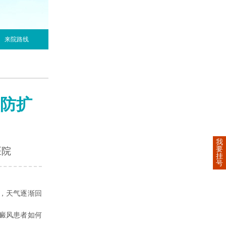
来院路线
防扩
我
要
医院
挂
号
，天气逐渐回
癜风患者如何