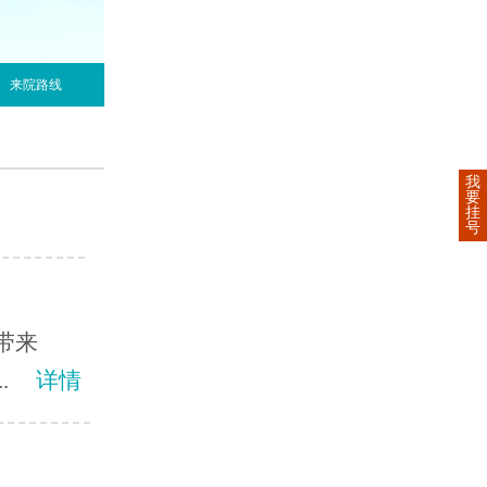
来院路线
我
要
挂
号
带来
.
详情