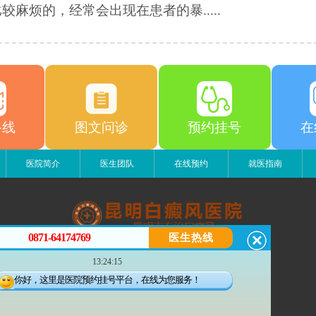
较麻烦的，经常会出现在患者的暴.....
路线
图文问诊
预约挂号
在
医院简介
医生团队
在线预约
就医指南
0871-64174769
医生热线
昆明白癜风医院
13:24:15
昆明市五华区护国路2号
版权所有：昆明白癜风医院
你好，这里是医院预约挂号平台，在线为您服务！
联系电话：0871-64174769
滇ICP备14002723号-1