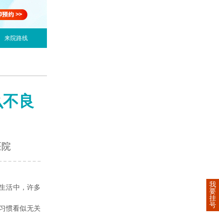
来院路线
么不良
医院
我
生活中，许多
要
挂
号
习惯看似无关