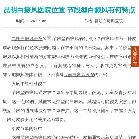
昆明白癜风医院位置-节段型白癜风有何特点
时间: 2026-05-08
作者: 昆明白癜风医院
昆明
白癜风
医院
位置-节段型白癜风有何特点？白癜风作为一种皮
肤表现多样的色素脱失问题，存在不同的临床类型。其中，节段型白
我
要
癜风以其相对清晰的分布规律和较为特殊的病程特点，在临床识别与
挂
号
理解中具有独立意义。了解其核心特征，有助于形成更为客观的认
知，把握其整体面貌。下面请看
云南白癜风医院
的介绍。
发病年龄相对较早
节段型白癜风通常在个体生命早期显现，多见于儿童及青少年时
期。这一点区别于其他常见类型的白癜风。其起病可能较为突然，但
初始阶段的进展速度存在个体差异。这一年龄特点提示，在成长发育
阶段对皮肤变化的关注尤为重要。
沿皮节单侧分布
这是节段型白癜风核心的识别特征。皮损通常沿着身体某一侧的