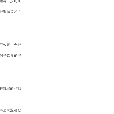
指导，按时按
理调适等相关
疗效果。合理
保持饮食的健
持规律的作息
科医院
温馨提