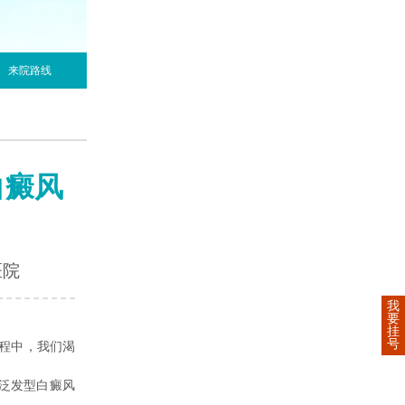
来院路线
白癜风
医院
我
要
挂
号
程中，我们渴
泛发型白癜风