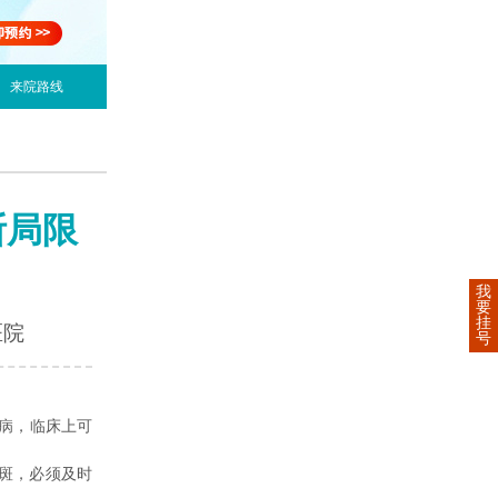
来院路线
断局限
我
要
挂
医院
号
病，临床上可
斑，必须及时