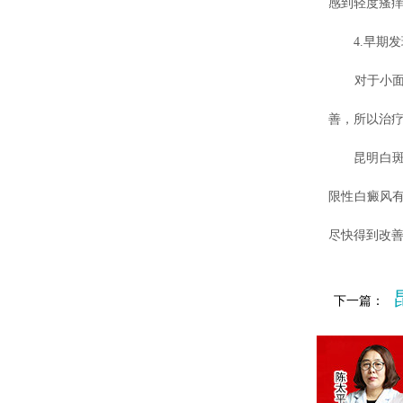
感到轻度瘙
4.早期发
对于小面积
善，所以治
昆明白斑去
限性白癜风
尽快得到改
下一篇：