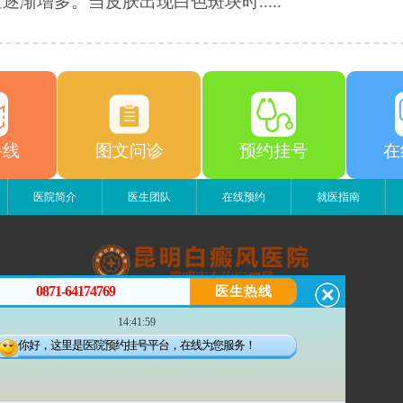
逐渐增多。当皮肤出现白色斑块时.....
路线
图文问诊
预约挂号
在
医院简介
医生团队
在线预约
就医指南
0871-64174769
医生热线
昆明白癜风医院
14:41:59
昆明市五华区护国路2号
版权所有：昆明白癜风医院
你好，这里是医院预约挂号平台，在线为您服务！
联系电话：0871-64174769
滇ICP备14002723号-1
滇公安备 53010202000563号