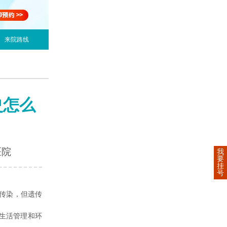
来院路线
史怎么
医院
我
要
挂
号
传染，但遗传
生活管理和环