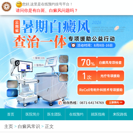
您好,这里是在线预约挂号平台！
昆明白癜风医院
请问你是有白斑、白癜风问题吗？
首页
医院简介
医生团队
在线预约
就医指南
来院路线
主页
>
白癜风常识
>
正文