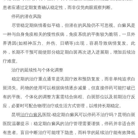
患者应通过定期复查确认稳定性，而非仅凭肉眼观察判断。
停药的潜在风险
尽管稳定期病情看似平稳，但潜在的风险仍不可忽视。白癜风是
一种与自身免疫相关的慢性疾病，免疫系统的平衡较为脆弱，一旦外
界诱因(如精神压力、外伤、日晒等)出现，容易导致病情复发。此
外，长期不干预可能使部分稳定期白斑再次进入进展期，增加后续治
疗难度。
治疗的延续性与个体化调整
稳定期的治疗重点通常是巩固疗效和预防复发，而非单纯追求白
斑消失。药物的使用可以根据病情逐步减量，但直接停药可能打破已
有的平衡。个体化的调整方案需结合病程、白斑部位以及前期治疗反
应，必要时可配合物理治疗或生活方式管理，以维持长期稳定。
昆明
治疗白癜风
医院-稳定期白癜风可以停药不治疗吗？昆明白斑
医院温馨提示：稳定期白癜风的治疗管理需要谨慎，停药并非适合所
有患者。盲目中断治疗可能埋下隐患，而科学的延续治疗能有效降低