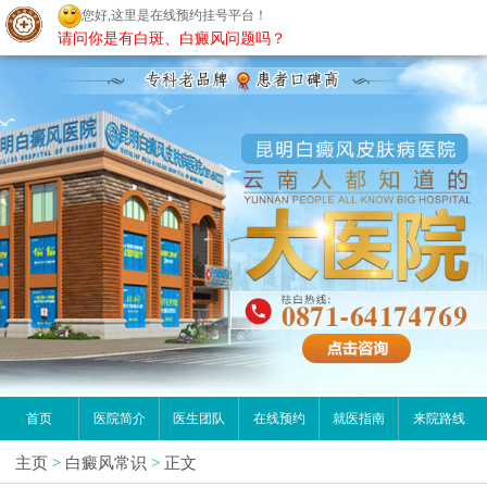
您好,这里是在线预约挂号平台！
昆明白癜风医院
请问你是有白斑、白癜风问题吗？
首页
医院简介
医生团队
在线预约
就医指南
来院路线
主页
>
白癜风常识
>
正文