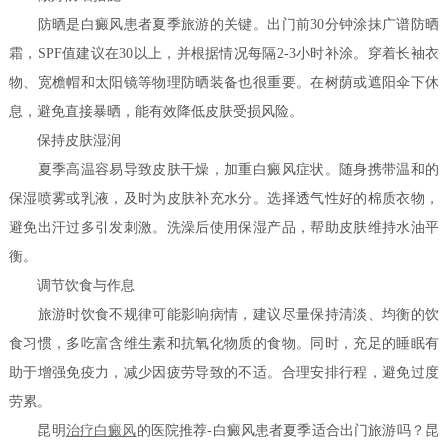
防晒是白癜风患者夏季旅游的关键。出门前30分钟涂抹广谱防晒
霜，SPF值建议在30以上，并根据情况每隔2-3小时补涂。穿着长袖衣
物、宽檐帽和太阳镜等物理防晒装备也很重要。在树荫或遮阳伞下休
息，避免直接暴晒，能有效降低皮肤受损风险。
保持皮肤湿润
夏季高温容易导致皮肤干燥，加重白癜风症状。随身携带温和的
保湿喷雾或乳液，及时为皮肤补充水分。选择透气性好的棉质衣物，
避免出汗过多引发刺激。洗澡后使用保湿产品，帮助皮肤维持水油平
衡。
调节饮食与作息
旅游时饮食不规律可能影响病情，建议尽量保持清淡、均衡的饮
食习惯，多吃富含维生素和抗氧化物质的食物。同时，充足的睡眠有
助于增强免疫力，减少因疲劳导致的不适。合理安排行程，避免过度
劳累。
昆明
治疗白癜风
的医院推荐-白癜风患者夏季适合出门旅游吗？昆