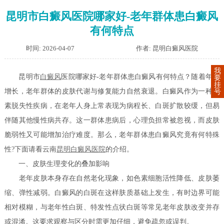
昆明市白癜风医院哪家好-老年群体患白癜风
有何特点
时间: 2026-04-07
作者: 昆明白癜风医院
我
昆明市
白癜风
医院哪家好-老年群体患白癜风有何特点？随着年龄
要
挂
增长，老年群体的皮肤代谢与修复能力自然衰退。白癜风作为一种色
号
素脱失性疾病，在老年人身上常表现为病程长、白斑扩散较缓，但易
伴随其他慢性病共存。这一群体患病后，心理负担常被忽视，而皮肤
脆弱性又可能增加治疗难度。那么，老年群体患白癜风究竟有何特殊
性?下面请看云南
昆明白癜风医院
的介绍。
一、皮肤生理变化的叠加影响
老年皮肤本身存在自然老化现象，如色素细胞活性降低、皮肤萎
缩、弹性减弱。白癜风的白斑在这样肤质基础上发生，有时边界可能
相对模糊，与老年性白斑、特发性点状白斑等常见老年皮肤改变并存
或混淆。这要求观察与区分时需更加仔细，避免疏忽或误判。