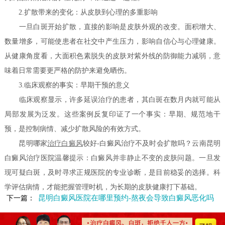
2.扩散带来的变化：从皮肤到心理的多重影响
一旦白斑开始扩散，直接的影响是皮肤外观的改变。面积增大、
数量增多，可能使患者在社交中产生压力，影响自信心与心理健康。
从健康角度看，大面积色素脱失的皮肤对紫外线的防御能力减弱，意
味着日常需要更严格的防护来避免晒伤。
3.临床观察的事实：早期干预的意义
临床观察显示，许多延误治疗的患者，其白斑在数月内就可能从
局部发展为泛发。这些案例反复印证了一个事实：早期、规范地干
预，是控制病情、减少扩散风险的有效方式。
昆明哪家
治疗白癜风
较好-白癜风治疗不及时会扩散吗？云南昆明
白癜风治疗医院温馨提示：白癜风并非静止不变的皮肤问题。一旦发
现可疑白斑，及时寻求正规医院的专业诊断，是目前稳妥的选择。科
学评估病情，才能把握管理时机，为长期的皮肤健康打下基础。
昆明白癜风医院在哪里预约-熬夜会导致白癜风恶化吗
下一篇：