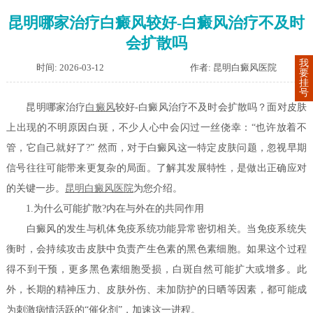
昆明哪家治疗白癜风较好-白癜风治疗不及时
会扩散吗
我
时间: 2026-03-12
作者: 昆明白癜风医院
要
挂
号
昆明哪家治疗
白癜风
较好-白癜风治疗不及时会扩散吗？面对皮肤
上出现的不明原因白斑，不少人心中会闪过一丝侥幸：“也许放着不
管，它自己就好了?” 然而，对于白癜风这一特定皮肤问题，忽视早期
信号往往可能带来更复杂的局面。了解其发展特性，是做出正确应对
的关键一步。
昆明白癜风医院
为您介绍。
1.为什么可能扩散?内在与外在的共同作用
白癜风的发生与机体免疫系统功能异常密切相关。当免疫系统失
衡时，会持续攻击皮肤中负责产生色素的黑色素细胞。如果这个过程
得不到干预，更多黑色素细胞受损，白斑自然可能扩大或增多。此
外，长期的精神压力、皮肤外伤、未加防护的日晒等因素，都可能成
为刺激病情活跃的“催化剂”，加速这一进程。