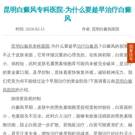
昆明白癜风专科医院-为什么要趁早治疗白癜
风
时间: 2026-02-11
作者: 昆明白癜风医院
昆明
白癜风
专科医院
-为什么要趁早
治疗白癜风
？白癜风的损害远
我
要
挂
不止于皮肤表面，它常伴随沉重的心理负担。在疾病初期，白斑面积
号
小、病程短，此时皮肤毛囊黑素细胞库可能尚未被完全破坏，是治疗
的黄金窗口期。及早控制，意味着更快恢复外观，减轻精神压力。我
们究竟为何不能错过这个早期治疗的黄金阶段?下面请看云南
昆明白癜
风医院
的介绍。
病情更容易控制
白癜风早期，皮肤中的黑色素细胞受损程度相对较轻，白斑面积
小，色素脱失不完全。此时介入治疗，能够有效激活残留的黑色素细
胞功能，阻止白斑进一步扩散。若拖延治疗，白斑可能逐渐扩大、融
合，甚至泛发全身，增加治疗难度和时间成本。早期治疗好比扑灭小