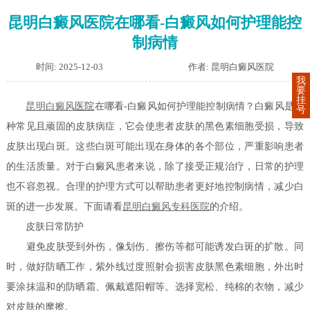
昆明白癜风医院在哪看-白癜风如何护理能控
制病情
时间: 2025-12-03
作者: 昆明白癜风医院
我
要
挂
昆明
白癜风
医院
在哪看-白癜风如何护理能控制病情？白癜风是一
号
种常见且顽固的皮肤病症，它会使患者皮肤的黑色素细胞受损，导致
皮肤出现白斑。这些白斑可能出现在身体的各个部位，严重影响患者
的生活质量。对于白癜风患者来说，除了接受正规治疗，日常的护理
也不容忽视。合理的护理方式可以帮助患者更好地控制病情，减少白
斑的进一步发展。下面请看
昆明白癜风专科医院
的介绍。
皮肤日常防护
避免皮肤受到外伤，像划伤、擦伤等都可能诱发白斑的扩散。同
时，做好防晒工作，紫外线过度照射会损害皮肤黑色素细胞，外出时
要涂抹温和的防晒霜、佩戴遮阳帽等。选择宽松、纯棉的衣物，减少
对皮肤的摩擦。