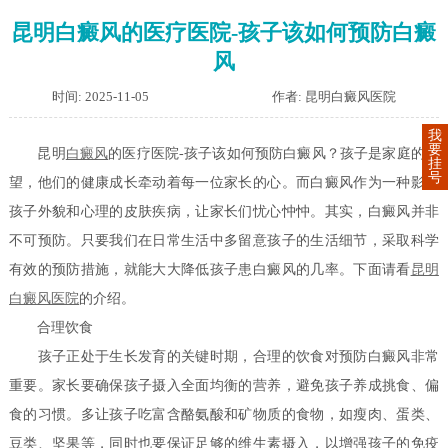
昆明白癜风的医疗医院-孩子该如何预防白癜
风
时间: 2025-11-05
作者: 昆明白癜风医院
我
要
昆明
白癜风
的医疗医院-孩子该如何预防白癜风？孩子是家庭的希
挂
号
望，他们的健康成长牵动着每一位家长的心。而白癜风作为一种影响
孩子外貌和心理的皮肤疾病，让家长们忧心忡忡。其实，白癜风并非
不可预防。只要我们在日常生活中多留意孩子的生活细节，采取科学
有效的预防措施，就能大大降低孩子患白癜风的几率。下面请看
昆明
白癜风医院
的介绍。
合理饮食
孩子正处于生长发育的关键时期，合理的饮食对预防白癜风非常
重要。家长要确保孩子摄入全面均衡的营养，避免孩子养成挑食、偏
食的习惯。多让孩子吃富含酪氨酸和矿物质的食物，如瘦肉、蛋类、
豆类、坚果等，同时也要保证足够的维生素摄入，以增强孩子的免疫