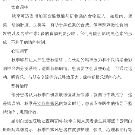
饮食调整
秋季可适当增加富含酪氨酸与矿物质的食物摄入，如瘦肉、蛋
类、动物肝脏、豆类等，有助于黑色素的合成。像辛辣刺激性食物、
发物以及含维生素C多的食物则要少吃，它们可能会影响黑色素的形
成，不利于病情的控制。
心理调节
秋季容易让人产生悲秋情绪，而长期的精神压力和不良情绪会影
响神经内分泌系统，进而影响病情。患者要学会调整心态，可通过运
动、听音乐、与朋友交流等方式释放压力，保持积极乐观的心态。
坚持治疗
部分患者认为秋季白斑发展缓慢甚至停滞，就自行中断治疗，这
是错误的。秋季是
治疗白癜风
的黄金时期，患者应在医生的指导下坚
持治疗，巩固疗效。
昆明白斑医院地址查询官网-秋季白癜风患者要注意哪些？云南白
斑医院温馨提示：秋季白癜风患者在皮肤护理、饮食、心理和治疗等