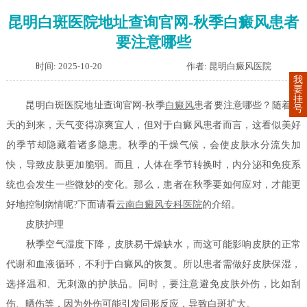
昆明白斑医院地址查询官网-秋季白癜风患者
要注意哪些
时间: 2025-10-20
作者: 昆明白癜风医院
我
要
挂
昆明白斑医院地址查询官网-秋季
白癜风
患者要注意哪些？随着秋
号
天的到来，天气变得凉爽宜人，但对于白癜风患者而言，这看似美好
的季节却隐藏着诸多隐患。秋季的干燥气候，会使皮肤水分流失加
快，导致皮肤更加脆弱。而且，人体在季节转换时，内分泌和免疫系
统也会发生一些微妙的变化。那么，患者在秋季要如何应对，才能更
好地控制病情呢?下面请看
云南白癜风专科医院
的介绍。
皮肤护理
秋季空气湿度下降，皮肤易干燥缺水，而这可能影响皮肤的正常
代谢和血液循环，不利于白癜风的恢复。所以患者需做好皮肤保湿，
选择温和、无刺激的护肤品。同时，要注意避免皮肤外伤，比如刮
伤、晒伤等，因为外伤可能引发同形反应，导致白斑扩大。