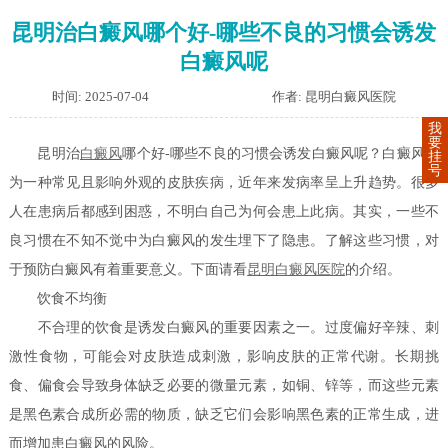
昆明治白癜风哪个好-哪些不良的习惯会诱发
白癜风呢
时间: 2025-07-04
作者: 昆明白癜风医院
我
要
昆明治
白癜风
哪个好-哪些不良的习惯会诱发白癜风呢？白癜风作
挂
号
为一种常见且影响外观的皮肤疾病，近年来发病率呈上升趋势。很多
人在患病后都感到困惑，不明白自己为何会患上此病。其实，一些不
良习惯在不知不觉中为白癜风的发生埋下了隐患。了解这些习惯，对
于预防白癜风有着重要意义。下面请看
昆明白癜风医院
的介绍。
饮食不均衡
不合理的饮食是诱发白癜风的重要因素之一。过度偏好辛辣、刺
激性食物，可能会对皮肤造成刺激，影响皮肤的正常代谢。长期挑
食、偏食会导致身体缺乏必要的微量元素，如铜、锌等，而这些元素
是黑色素合成所必需的物质，缺乏它们会影响黑色素的正常生成，进
而增加患白癜风的风险。