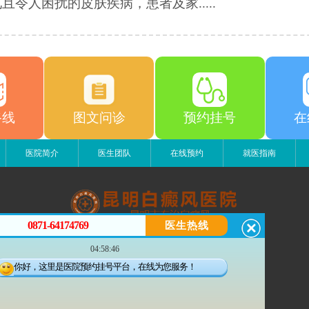
且令人困扰的皮肤疾病，患者及家.....
路线
图文问诊
预约挂号
在
医院简介
医生团队
在线预约
就医指南
0871-64174769
医生热线
昆明白癜风医院
04:58:46
昆明市五华区护国路2号
版权所有：昆明白癜风医院
你好，这里是医院预约挂号平台，在线为您服务！
联系电话：0871-64174769
滇ICP备14002723号-1
滇公安备 53010202000563号