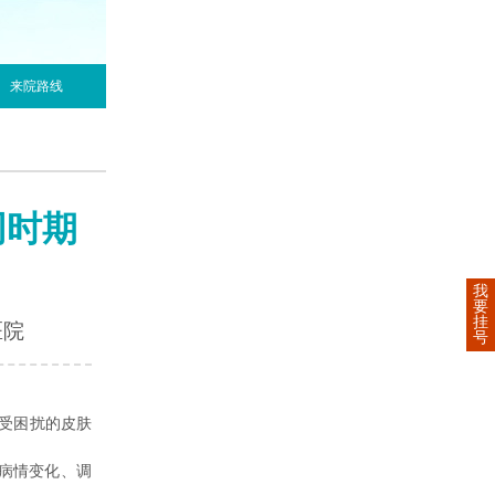
来院路线
同时期
我
要
挂
医院
号
受困扰的皮肤
病情变化、调