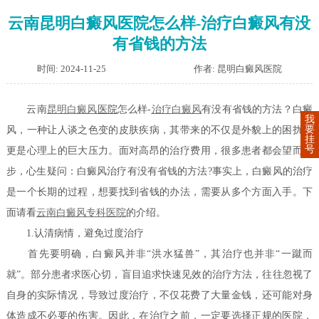
云南昆明白癜风医院怎么样-治疗白癜风有没
有省钱的方法
时间: 2024-11-25
作者: 昆明白癜风医院
云南
昆明
白癜风
医院
怎么样-
治疗白癜风
有没有省钱的方法？白癜
我
要
风，一种让人谈之色变的皮肤疾病，其带来的不仅是外貌上的困扰，
挂
号
更是心理上的巨大压力。面对高昂的治疗费用，很多患者都会望而却
步，心生疑问：白癜风治疗有没有省钱的方法?事实上，白癜风的治疗
是一个长期的过程，想要找到省钱的办法，需要从多个方面入手。下
面请看
云南白癜风专科医院
的介绍。
1.认清病情，避免过度治疗
首先要明确，白癜风并非“洪水猛兽”，其治疗也并非“一蹴而
就”。部分患者求医心切，盲目追求快速见效的治疗方法，往往忽视了
自身的实际情况，导致过度治疗，不仅花费了大量金钱，还可能对身
体造成不必要的伤害。因此，在治疗之前，一定要选择正规的医院，