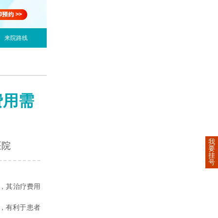
来院路线
费用需
我
医院
要
挂
号
，其治疗费用
，有利于患者