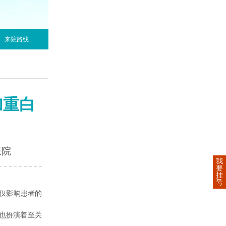
来院路线
加重白
医院
我
要
挂
号
仅影响患者的
也扮演着至关