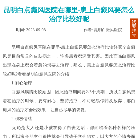
昆明白点癫风医院在哪里-患上白癜风要怎么
治疗比较好呢
我
要
时间: 2023-09-08
作者: 昆明白癜风医院
挂
号
昆明白点癫风医院在哪里-患上
白癜风
要怎么治疗比较好呢？白癜
风是目前常见的皮肤病之一，许多患者都深受其害。因此面临白癫风
出现在身上都会着急的想要去治疗，那么，患上白癜风要怎么治疗比
较好呢?看看
昆明白癜风医院
的介绍!
1.耐心治疗
白癜风病情比较顽固，因此治疗期间要2-3个周期，所以白癜风患
者在治疗的时候，要有耐心，坚持治疗，不可轻易停药及放弃，那白
癜风的治疗才会出效果，让自己尽早的恢复。
2.积极情绪
无论是大人还是小孩在得了白斑之后，都面临着各种各样的压
力，所以家长朋友们很快就会引导孩子学会独立，以大方的心情去面