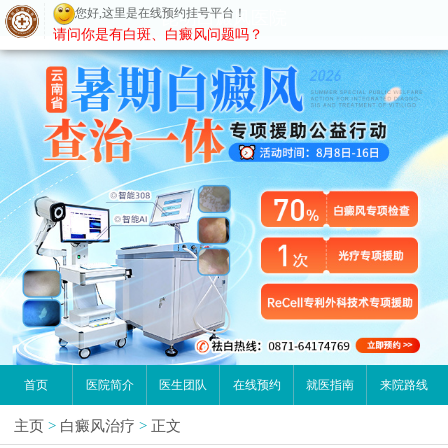
您好,这里是在线预约挂号平台！
昆明白癜风医院
请问你是有白斑、白癜风问题吗？
首页
医院简介
医生团队
在线预约
就医指南
来院路线
主页
>
白癜风治疗
>
正文