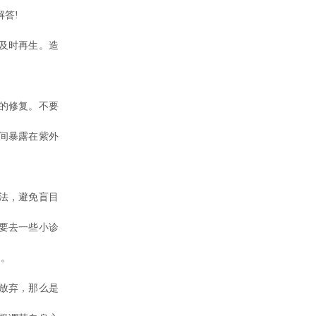
解答!
及时再生。造
的修复。不要
间暴露在紫外
法，避免盲目
要去一些小诊
疗。
放弃，那么是