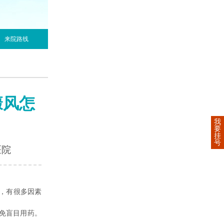
来院路线
癜风怎
我
要
挂
号
医院
，有很多因素
免盲目用药。