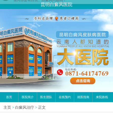
您好,这里是在线预约挂号平台！
昆明白癜风医院
请问你是有白斑、白癜风问题吗？
首页
医院简介
医生团队
在线预约
就医指南
来院路线
主页
>
白癜风治疗
>
正文