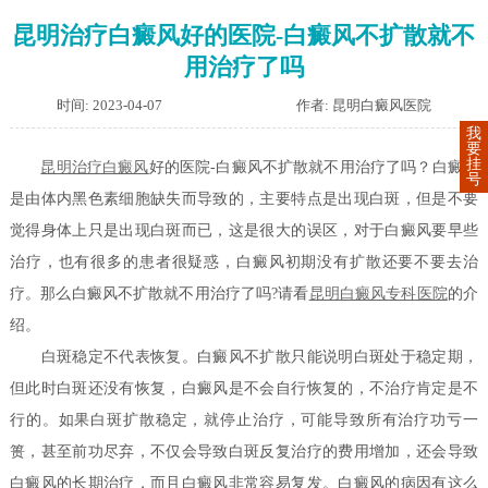
昆明治疗白癜风好的医院-白癜风不扩散就不
用治疗了吗
时间: 2023-04-07
作者: 昆明白癜风医院
我
要
挂
昆明治疗
白癜风
好的医院-白癜风不扩散就不用治疗了吗？白癜风
号
是由体内黑色素细胞缺失而导致的，主要特点是出现白斑，但是不要
觉得身体上只是出现白斑而已，这是很大的误区，对于白癜风要早些
治疗，也有很多的患者很疑惑，白癜风初期没有扩散还要不要去治
疗。那么白癜风不扩散就不用治疗了吗?请看
昆明白癜风专科医院
的介
绍。
白斑稳定不代表恢复。白癜风不扩散只能说明白斑处于稳定期，
但此时白斑还没有恢复，白癜风是不会自行恢复的，不治疗肯定是不
行的。如果白斑扩散稳定，就停止治疗，可能导致所有治疗功亏一
篑，甚至前功尽弃，不仅会导致白斑反复治疗的费用增加，还会导致
白癜风的长期治疗，而且白癜风非常容易复发。白癜风的病因有这么