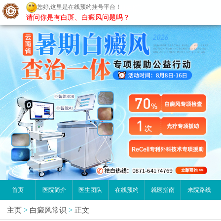
您好,这里是在线预约挂号平台！
昆明白癜风医院
请问你是有白斑、白癜风问题吗？
首页
医院简介
医生团队
在线预约
就医指南
来院路线
主页
>
白癜风常识
>
正文