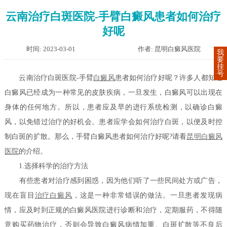
云南治疗白斑医院-手臂白癜风患者如何治疗
好呢
时间: 2023-03-01
作者: 昆明白癜风医院
我
要
挂
号
云南治疗白斑医院-手臂
白癜风
患者如何治疗好呢？许多人都知道
白癜风已经成为一种常见的皮肤疾病，一旦发生，白癜风可以出现在
身体的任何地方。所以，患者应及早的进行系统检测，以确诊白癜
风，以免错过治疗的好机会。患者应学会如何治疗白斑，以便及时控
制白斑的扩散。那么，手臂白癜风患者如何治疗好呢?请看
昆明白癜风
医院
的介绍。
1.选择科学的治疗方法
有些患者对治疗感到困惑，因为他们听了一些民间处方或广告，
现在盲目
治疗白癜风
，这是一种非常错误的做法。一旦患者发现病
情，应及时到正规的白癜风医院进行诊断和治疗，定期服药，不得随
意购买药物治疗，否则会导致白癜风病情加重、白斑扩散等不良后