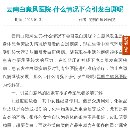
云南白癜风医院-什么情况下会引发白斑呢
时间: 2023-01-31
作者: 昆明白癜风医院
云南
白癜风
医院
-什么情况下会引发白斑呢？白癜风发生是由
我
要
身体黑色素缺失情况所引发的白斑疾病，现在生活中空气环境都
挂
号
受到较大污染从而引发白斑疾病。随着现在生活的疾病很多白斑
患者也要承受较大的压力，在长期压迫神经下也会引发白斑疾
病，患者发生白斑疾病及时到专业医院进行准确治疗，防止白斑
疾病继续发展。那么，什么情况下会引发白斑呢?
昆明白癜风医院
为你解答。
一、引发白癜风的因素有很多希望患者多加了解
1.过度画浓妆，其中女性经常使用。但是众所周知，化妆品
对皮肤是会造成损伤的，化学物质以及重金属等成分，尤其是美
白类的产品，很多的女性自认为身体的条件不是很好，皮肤暗黄
黝黑，想要美白，而这些美白类的产品中就含有很多的重金属物